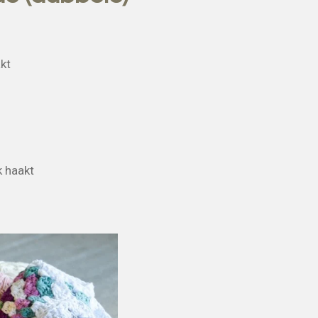
kt
k haakt