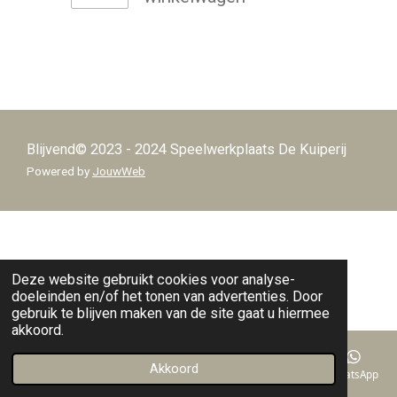
Blijvend© 2023 - 2024 Speelwerkplaats De Kuiperij
Powered by
JouwWeb
Deze website gebruikt cookies voor analyse-
doeleinden en/of het tonen van advertenties. Door
gebruik te blijven maken van de site gaat u hiermee
akkoord.
Akkoord
E-mailadres
Telefoonnummer
Kaart
Facebook
WhatsApp