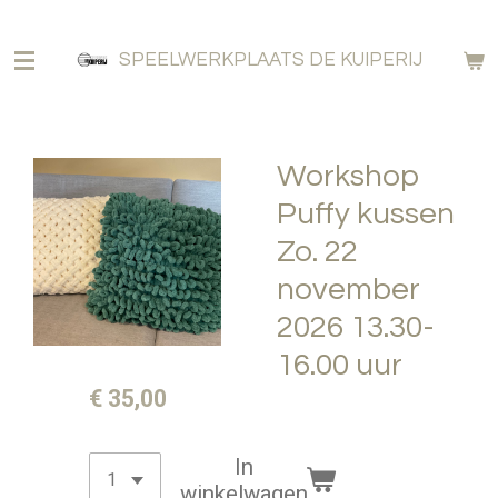
Ga
direct
SPEELWERKPLAATS DE KUIPERIJ
naar
de
hoofdinhoud
Workshop
Puffy kussen
Zo. 22
november
2026 13.30-
16.00 uur
€ 35,00
In
winkelwagen