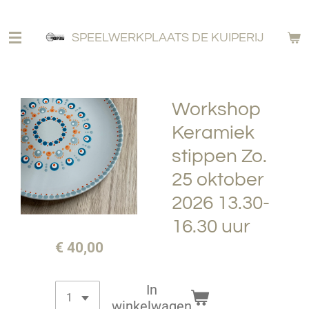
Ga
direct
SPEELWERKPLAATS DE KUIPERIJ
naar
de
hoofdinhoud
Workshop
Keramiek
stippen Zo.
25 oktober
2026 13.30-
16.30 uur
€ 40,00
In
winkelwagen