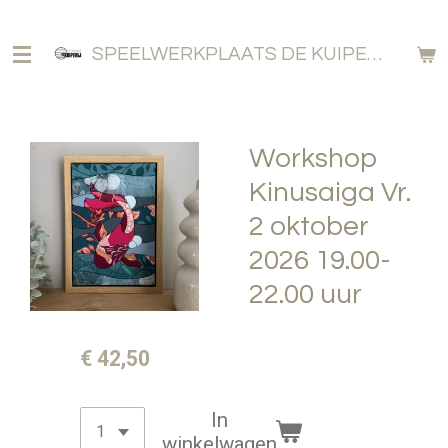
Ga
direct
SPEELWERKPLAATS DE KUIPERIJ
naar
de
hoofdinhoud
Workshop
Kinusaiga Vr.
2 oktober
2026 19.00-
22.00 uur
€ 42,50
In
winkelwagen