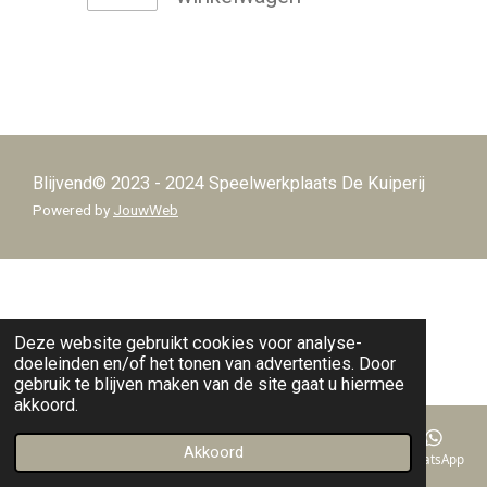
Blijvend© 2023 - 2024 Speelwerkplaats De Kuiperij
Powered by
JouwWeb
Deze website gebruikt cookies voor analyse-
doeleinden en/of het tonen van advertenties. Door
gebruik te blijven maken van de site gaat u hiermee
akkoord.
Akkoord
E-mailadres
Telefoonnummer
Kaart
Facebook
WhatsApp