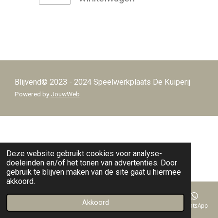
Blijvend© 2023 - 2024 Speelwerkplaats De Kuiperij
Powered by
JouwWeb
Deze website gebruikt cookies voor analyse-
doeleinden en/of het tonen van advertenties. Door
gebruik te blijven maken van de site gaat u hiermee
akkoord.
Akkoord
E-mailadres
Telefoonnummer
Kaart
Facebook
WhatsApp