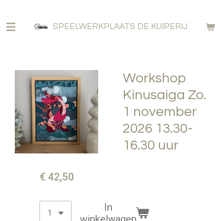
Ga
direct
SPEELWERKPLAATS DE KUIPERIJ
naar
de
hoofdinhoud
Workshop
Kinusaiga Zo.
1 november
2026 13.30-
16.30 uur
€ 42,50
In
winkelwagen