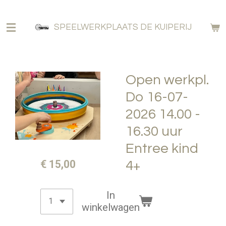
Ga
direct
SPEELWERKPLAATS DE KUIPERIJ
naar
de
hoofdinhoud
Open werkpl.
Do 16-07-
2026 14.00 -
16.30 uur
Entree kind
€ 15,00
4+
In
winkelwagen