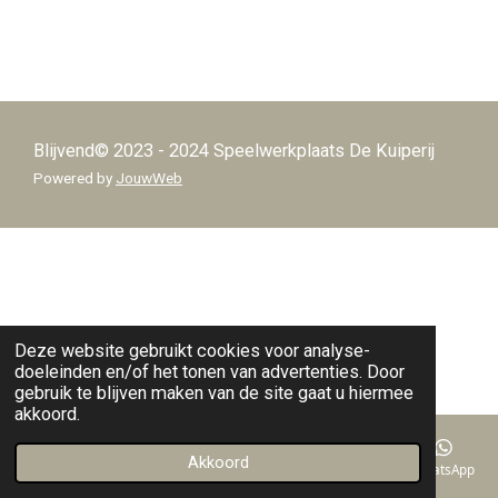
Blijvend© 2023 - 2024 Speelwerkplaats De Kuiperij
Powered by
JouwWeb
Deze website gebruikt cookies voor analyse-
doeleinden en/of het tonen van advertenties. Door
gebruik te blijven maken van de site gaat u hiermee
akkoord.
Akkoord
E-mailadres
Telefoonnummer
Kaart
Facebook
WhatsApp