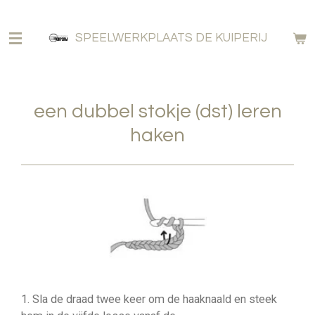
Ga
direct
SPEELWERKPLAATS DE KUIPERIJ
naar
de
hoofdinhoud
een dubbel stokje (dst) leren
haken
1. Sla de draad twee keer om de haaknaald en steek