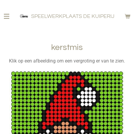
Ga
direct
SPEELWERKPLAATS DE KUIPERIJ
naar
de
hoofdinhoud
kerstmis
Klik op een afbeelding om een vergroting er van te zien.